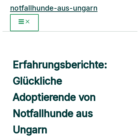
Zum
notfallhunde-aus-ungarn
Inhalt
springen
Main
Menu
Erfahrungsberichte:
Glückliche
Adoptierende von
Notfallhunde aus
Ungarn